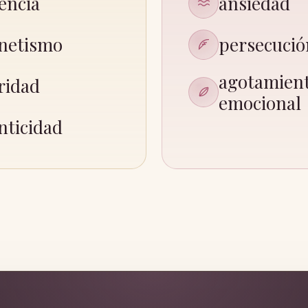
encia
ansiedad
netismo
persecució
agotamien
ridad
emocional
nticidad