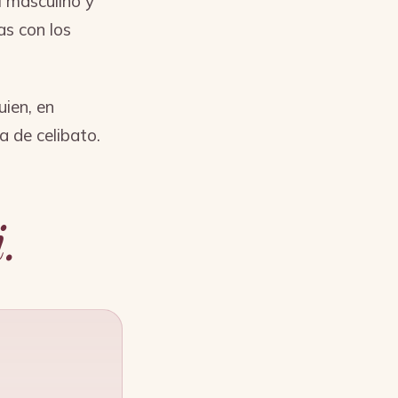
l masculino y
as con los
uien, en
a de celibato.
.