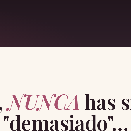
,
NUNCA
has s
"demasiado"…