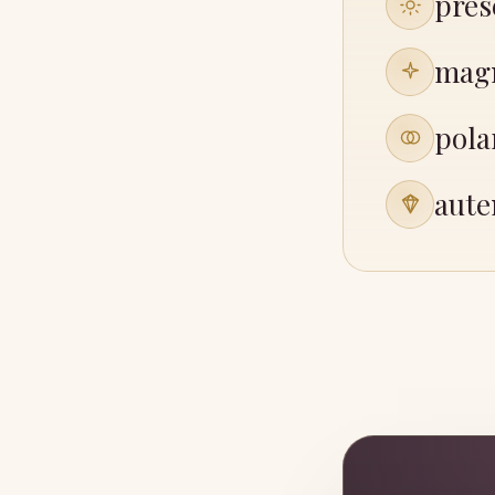
pres
mag
pola
aute