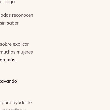
e caiga.
todas reconocen
sin saber
 sobre explicar
o muchas mujeres
ndo más,
cavando
 para ayudarte